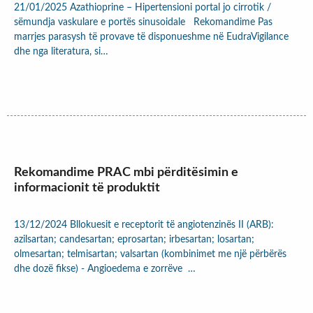
21/01/2025 Azathioprine – Hipertensioni portal jo cirrotik /
sëmundja vaskulare e portës sinusoidale Rekomandime Pas
marrjes parasysh të provave të disponueshme në EudraVigilance
dhe nga literatura, si…
Rekomandime PRAC mbi përditësimin e
informacionit të produktit
13/12/2024 Bllokuesit e receptorit të angiotenzinës II (ARB):
azilsartan; candesartan; eprosartan; irbesartan; losartan;
olmesartan; telmisartan; valsartan (kombinimet me një përbërës
dhe dozë fikse) - Angioedema e zorrëve …