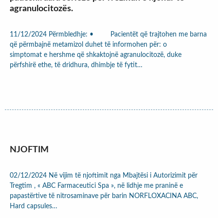
agranulocitozës.
11/12/2024 Përmbledhje: • Pacientët që trajtohen me barna
që përmbajnë metamizol duhet të informohen për: o
simptomat e hershme që shkaktojnë agranulocitozë, duke
përfshirë ethe, të dridhura, dhimbje të fytit…
NJOFTIM
02/12/2024 Në vijim të njoftimit nga Mbajtësi i Autorizimit për
Tregtim , « ABC Farmaceutici Spa », në lidhje me praninë e
papastërtive të nitrosaminave për barin NORFLOXACINA ABC,
Hard capsules…