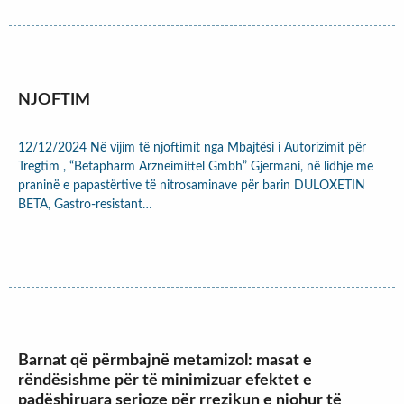
NJOFTIM
12/12/2024 Në vijim të njoftimit nga Mbajtësi i Autorizimit për
Tregtim , “Betapharm Arzneimittel Gmbh” Gjermani, në lidhje me
praninë e papastërtive të nitrosaminave për barin DULOXETIN
BETA, Gastro-resistant…
Barnat që përmbajnë metamizol: masat e
rëndësishme për të minimizuar efektet e
padëshiruara serioze për rrezikun e njohur të