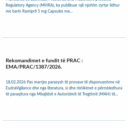
Regulatory Agency (MHRA), ka publikuar një njoftim zyrtar lidhur
me barin Ramipril 5 mg Capsules me…
Rekomandimet e fundit të PRAC :
EMA/PRAC/1387/2026.
18.02.2026 Pas marrjes parasysh të provave të disponueshme në
EudraVigilance dhe nga literatura, si dhe rishikimet e përmbledhura
të paraqitura nga Mbajtësit e Autorizimit të Tregtimit (MAH) të…