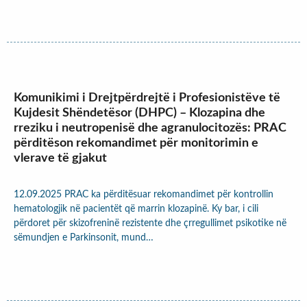
Komunikimi i Drejtpërdrejtë i Profesionistëve të
Kujdesit Shëndetësor (DHPC) – Klozapina dhe
rreziku i neutropenisë dhe agranulocitozës: PRAC
përditëson rekomandimet për monitorimin e
vlerave të gjakut
12.09.2025 PRAC ka përditësuar rekomandimet për kontrollin
hematologjik në pacientët që marrin klozapinë. Ky bar, i cili
përdoret për skizofreninë rezistente dhe çrregullimet psikotike në
sëmundjen e Parkinsonit, mund…