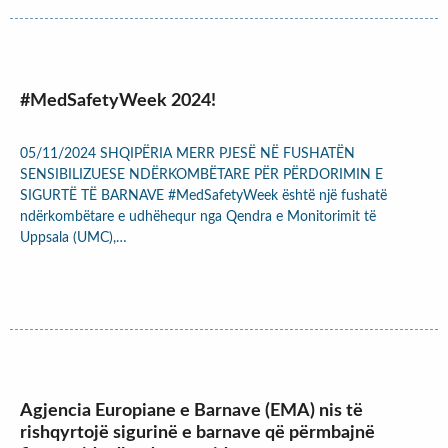
#MedSafetyWeek 2024!
05/11/2024 SHQIPËRIA MERR PJESË NË FUSHATËN
SENSIBILIZUESE NDËRKOMBËTARE PËR PËRDORIMIN E
SIGURTË TË BARNAVE #MedSafetyWeek është një fushatë
ndërkombëtare e udhëhequr nga Qendra e Monitorimit të
Uppsala (UMC),…
Agjencia Europiane e Barnave (EMA) nis të
rishqyrtojë sigurinë e barnave që përmbajnë