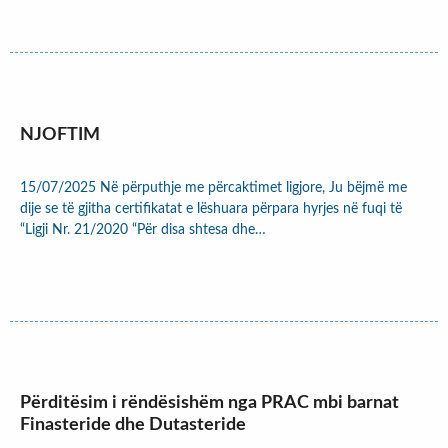
NJOFTIM
15/07/2025 Në përputhje me përcaktimet ligjore, Ju bëjmë me
dije se të gjitha certifikatat e lëshuara përpara hyrjes në fuqi të
“Ligji Nr. 21/2020 “Për disa shtesa dhe…
Përditësim i rëndësishëm nga PRAC mbi barnat
Finasteride dhe Dutasteride