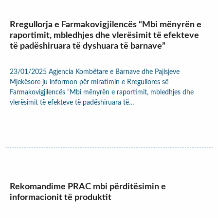
Rregullorja e Farmakovigjilencës “Mbi mënyrën e
raportimit, mbledhjes dhe vlerësimit të efekteve
të padëshiruara të dyshuara të barnave”
23/01/2025 Agjencia Kombëtare e Barnave dhe Pajisjeve
Mjekësore ju informon për miratimin e Rregullores së
Farmakovigjilencës “Mbi mënyrën e raportimit, mbledhjes dhe
vlerësimit të efekteve të padëshiruara të…
Rekomandime PRAC mbi përditësimin e
informacionit të produktit