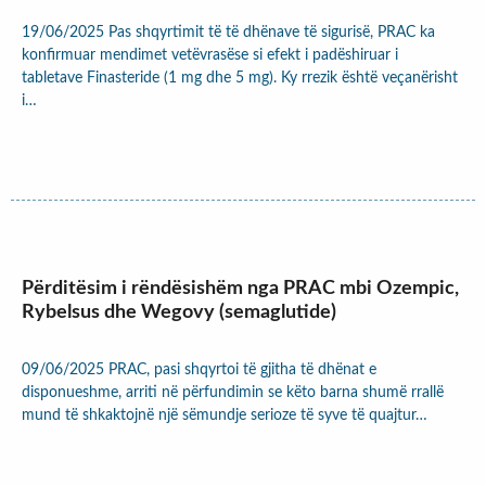
19/06/2025 Pas shqyrtimit të të dhënave të sigurisë, PRAC ka
konfirmuar mendimet vetëvrasëse si efekt i padëshiruar i
tabletave Finasteride (1 mg dhe 5 mg). Ky rrezik është veçanërisht
i…
Përditësim i rëndësishëm nga PRAC mbi Ozempic,
Rybelsus dhe Wegovy (semaglutide)
09/06/2025 PRAC, pasi shqyrtoi të gjitha të dhënat e
disponueshme, arriti në përfundimin se këto barna shumë rrallë
mund të shkaktojnë një sëmundje serioze të syve të quajtur…