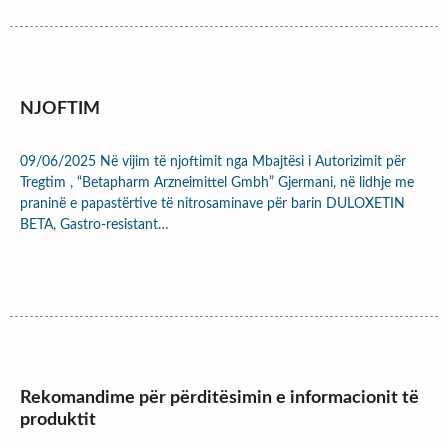
NJOFTIM
09/06/2025 Në vijim të njoftimit nga Mbajtësi i Autorizimit për
Tregtim , “Betapharm Arzneimittel Gmbh” Gjermani, në lidhje me
praninë e papastërtive të nitrosaminave për barin DULOXETIN
BETA, Gastro-resistant…
Rekomandime për përditësimin e informacionit të
produktit