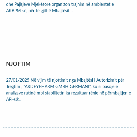
dhe Pajisjeve Mjekësore organizon trajnim në ambientet e
AKBPM-së, për të gjithë Mbajtësit…
NJOFTIM
27/01/2025 Në vijim të njoftimit nga Mbajtësi i Autorizimit për
Tregtim , "ARDEYPHARM GMBH GERMANI", ku si pasojë e
analizave rutinë mbi stabilitetin ka rezultuar rënie në përmbajtjen e
APl-s®…