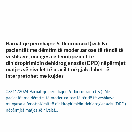
Barnat që përmbajnë 5-fluorouracil (i.v.): Në
pacientët me dëmtim të moderuar ose të rëndë të
veshkave, mungesa e fenotipizimit të
dihidropirimidin dehidrogjenazës (DPD) nëpërmjet
matjes së nivelet të uracilit në gjak duhet të
interpretohet me kujdes
08/11/2024 Barnat që përmbajnë 5-fluorouracili (i.v.): Në
pacientët me dëmtim të moderuar ose të rëndë të veshkave,
mungesa e fenotipizimit të dihidropirimidin dehidrogjenazës (DPD)
nëpërmjet matjes së nivelet…