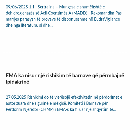
09/06/2025 1.1. Sertralina – Mungesa e shumëfishtë e
dehidrogjenazës së Acil-Coenzimës A (MADD) Rekomandim Pas
marrjes parasysh të provave të disponueshme në EudraVigilance
dhe nga literatura, si dhe…
EMA ka nisur një rishikim të barnave që përmbajnë
Ipidakrinë
27.05.2025 Rishikimi do të vlerësojë efektivitetin në përdorimet e
autorizuara dhe sigurinë e mëlçisë. Komiteti i Barnave për
Përdorim Njerëzor (CHMP) i EMA-s ka filluar një shqyrtim të…