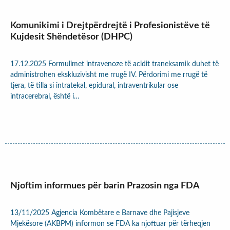
Komunikimi i Drejtpërdrejtë i Profesionistëve të
Kujdesit Shëndetësor (DHPC)
17.12.2025 Formulimet intravenoze të acidit traneksamik duhet të
administrohen ekskluzivisht me rrugë IV. Përdorimi me rrugë të
tjera, të tilla si intratekal, epidural, intraventrikular ose
intracerebral, është i…
Njoftim informues për barin Prazosin nga FDA
13/11/2025 Agjencia Kombëtare e Barnave dhe Pajisjeve
Mjekësore (AKBPM) informon se FDA ka njoftuar për tërheqjen