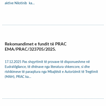
aktive Nilotinib ka…
Rekomandimet e fundit të PRAC
EMA/PRAC/323705/2025.
17.12.2025 Pas shqyrtimit të provave të disponueshme në
EudraVigilance, të dhënave nga literatura shkencore, si dhe
rishikimeve të paraqitura nga Mbajtësit e Autorizimit të Tregtimit
(MAH), PRAC ka…