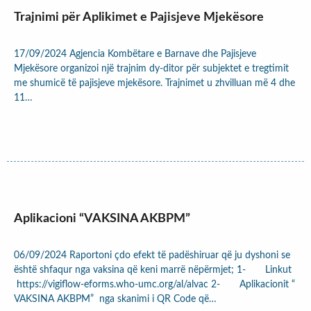
Trajnimi për Aplikimet e Pajisjeve Mjekësore
17/09/2024 Agjencia Kombëtare e Barnave dhe Pajisjeve
Mjekësore organizoi një trajnim dy-ditor për subjektet e tregtimit
me shumicë të pajisjeve mjekësore. Trajnimet u zhvilluan më 4 dhe
11…
Aplikacioni “VAKSINA AKBPM”
06/09/2024 Raportoni çdo efekt të padëshiruar që ju dyshoni se
është shfaqur nga vaksina që keni marrë nëpërmjet; 1- Linkut
https://vigiflow-eforms.who-umc.org/al/alvac 2- Aplikacionit “
VAKSINA AKBPM” nga skanimi i QR Code që…