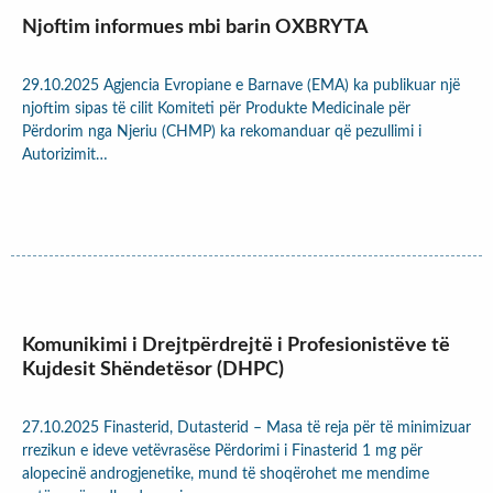
Njoftim informues mbi barin OXBRYTA
29.10.2025 Agjencia Evropiane e Barnave (EMA) ka publikuar një
njoftim sipas të cilit Komiteti për Produkte Medicinale për
Përdorim nga Njeriu (CHMP) ka rekomanduar që pezullimi i
Autorizimit…
Komunikimi i Drejtpërdrejtë i Profesionistëve të
Kujdesit Shëndetësor (DHPC)
27.10.2025 Finasterid, Dutasterid – Masa të reja për të minimizuar
rrezikun e ideve vetëvrasëse Përdorimi i Finasterid 1 mg për
alopecinë androgjenetike, mund të shoqërohet me mendime