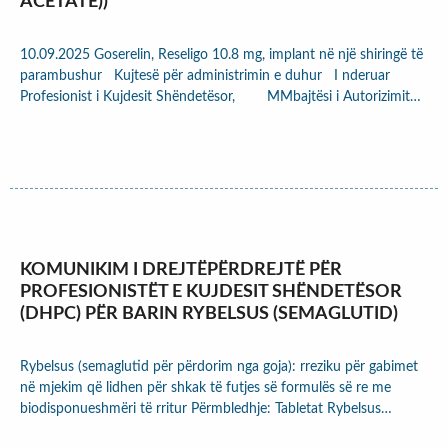
ACETATE))
10.09.2025 Goserelin, Reseligo 10.8 mg, implant në një shiringë të
parambushur Kujtesë për administrimin e duhur I nderuar
Profesionist i Kujdesit Shëndetësor, MMbajtësi i Autorizimit…
KOMUNIKIM I DREJTËPËRDREJTË PËR
PROFESIONISTËT E KUJDESIT SHËNDETËSOR
(DHPC) PËR BARIN RYBELSUS (SEMAGLUTID)
Rybelsus (semaglutid për përdorim nga goja): rreziku për gabimet
në mjekim që lidhen për shkak të futjes së formulës së re me
biodisponueshmëri të rritur Përmbledhje: Tabletat Rybelsus…