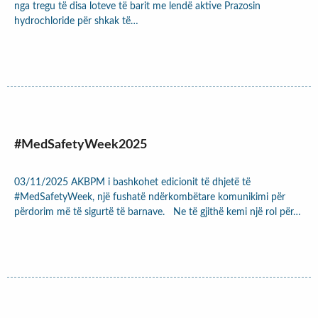
nga tregu të disa loteve të barit me lendë aktive Prazosin
hydrochloride për shkak të…
#MedSafetyWeek2025
03/11/2025 AKBPM i bashkohet edicionit të dhjetë të
#MedSafetyWeek, një fushatë ndërkombëtare komunikimi për
përdorim më të sigurtë të barnave. Ne të gjithë kemi një rol për…