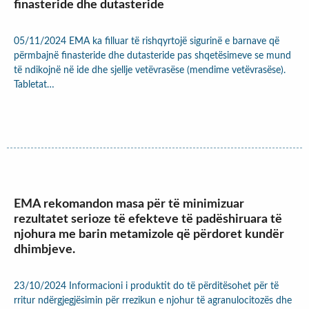
finasteride dhe dutasteride
05/11/2024 EMA ka filluar të rishqyrtojë sigurinë e barnave që
përmbajnë finasteride dhe dutasteride pas shqetësimeve se mund
të ndikojnë në ide dhe sjellje vetëvrasëse (mendime vetëvrasëse).
Tabletat…
EMA rekomandon masa për të minimizuar
rezultatet serioze të efekteve të padëshiruara të
njohura me barin metamizole që përdoret kundër
dhimbjeve.
23/10/2024 Informacioni i produktit do të përditësohet për të
rritur ndërgjegjësimin për rrezikun e njohur të agranulocitozës dhe