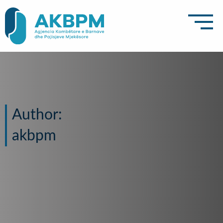
Author:
akbpm