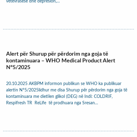
vetëvrasëse dhe depresion,…
Alert për Shurup për përdorim nga goja të
kontaminuara – WHO Medical Product Alert
N°5/2025
20.10.2025 AKBPM informon publikun se WHO ka publikuar
alertin N°5/2025lidhur me disa Shurup për përdorim nga goja të
kontaminuara me dietilen glikol (DEG) në Indi: COLDRIF,
Respifresh TR ReLife të prodhuara nga Sresan…