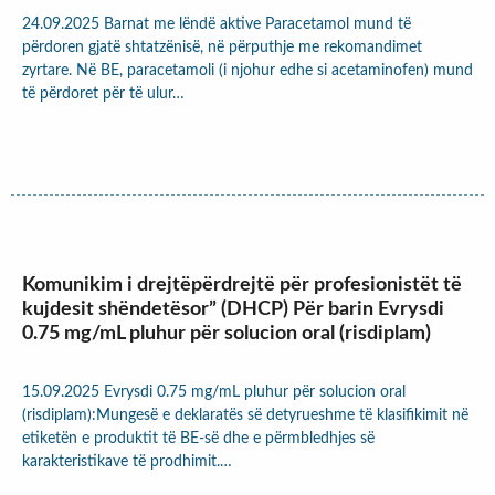
24.09.2025 Barnat me lëndë aktive Paracetamol mund të
përdoren gjatë shtatzënisë, në përputhje me rekomandimet
zyrtare. Në BE, paracetamoli (i njohur edhe si acetaminofen) mund
të përdoret për të ulur…
Komunikim i drejtëpërdrejtë për profesionistët të
kujdesit shëndetësor” (DHCP) Për barin Evrysdi
0.75 mg/mL pluhur për solucion oral (risdiplam)
15.09.2025 Evrysdi 0.75 mg/mL pluhur për solucion oral
(risdiplam):Mungesë e deklaratës së detyrueshme të klasifikimit në
etiketën e produktit të BE-së dhe e përmbledhjes së
karakteristikave të prodhimit.…