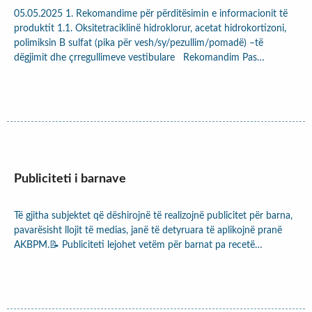
05.05.2025 1. Rekomandime për përditësimin e informacionit të
produktit 1.1. Oksitetraciklinë hidroklorur, acetat hidrokortizoni,
polimiksin B sulfat (pika për vesh/sy/pezullim/pomadë) –të
dëgjimit dhe çrregullimeve vestibulare Rekomandim Pas…
Publiciteti i barnave
Të gjitha subjektet që dëshirojnë të realizojnë publicitet për barna,
pavarësisht llojit të medias, janë të detyruara të aplikojnë pranë
AKBPM.📝 Publiciteti lejohet vetëm për barnat pa recetë…