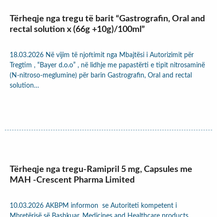
Tërheqje nga tregu të barit “Gastrografin, Oral and
rectal solution x (66g +10g)/100ml”
18.03.2026 Në vijim të njoftimit nga Mbajtësi i Autorizimit për
Tregtim , “Bayer d.o.o” , në lidhje me papastërti e tipit nitrosaminë
(N-nitroso-meglumine) për barin Gastrografin, Oral and rectal
solution…
Tërheqje nga tregu-Ramipril 5 mg, Capsules me
MAH -Crescent Pharma Limited
10.03.2026 AKBPM informon se Autoriteti kompetent i
Mbretërisë së Bashkuar, Medicines and Healthcare products