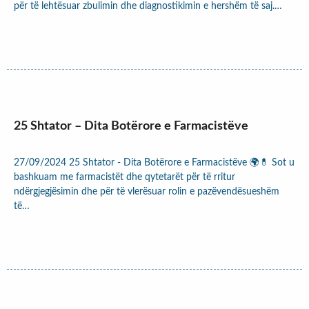
për të lehtësuar zbulimin dhe diagnostikimin e hershëm të saj.…
25 Shtator – Dita Botërore e Farmacistëve
27/09/2024 25 Shtator - Dita Botërore e Farmacistëve 🌍💊 Sot u
bashkuam me farmacistët dhe qytetarët për të rritur
ndërgjegjësimin dhe për të vlerësuar rolin e pazëvendësueshëm
të…