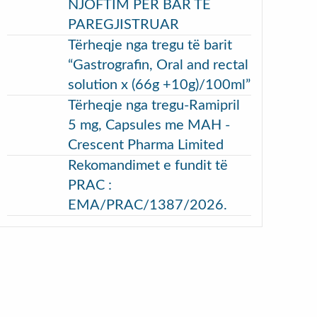
NJOFTIM PËR BAR TË
PAREGJISTRUAR
Tërheqje nga tregu të barit
“Gastrografin, Oral and rectal
solution x (66g +10g)/100ml”
Tërheqje nga tregu-Ramipril
5 mg, Capsules me MAH -
Crescent Pharma Limited
Rekomandimet e fundit të
PRAC :
EMA/PRAC/1387/2026.