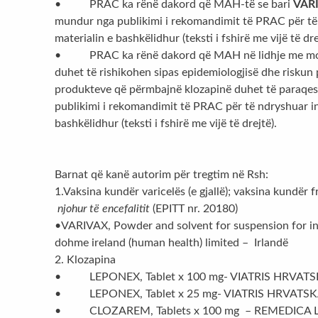
• PRAC ka rënë dakord që MAH-të se bari
VAR
mundur nga publikimi i rekomandimit të PRAC për të 
materialin e bashkëlidhur (teksti i fshirë me vijë të dre
• PRAC ka rënë dakord që MAH në lidhje me monitor
duhet të rishikohen sipas epidemiologjisë dhe riskun
produkteve që përmbajnë klozapinë duhet të paraqesi
publikimi i rekomandimit të PRAC për të ndryshuar in
bashkëlidhur (teksti i fshirë me vijë të drejtë).
Barnat që kanë autorim për tregtim në Rsh:
1.Vaksina kundër varicelës (e gjallë); vaksina kundër f
njohur të encefalitit
(EPITT nr. 20180)
•VARIVAX, Powder and solvent for suspension for inj
dohme ireland (human health) limited – Irlandë
2. Klozapina
• LEPONEX, Tablet x 100 mg- VIATRIS HRVAT
• LEPONEX, Tablet x 25 mg- VIATRIS HRVATS
• CLOZAREM, Tablets x 100 mg – REMEDICA L