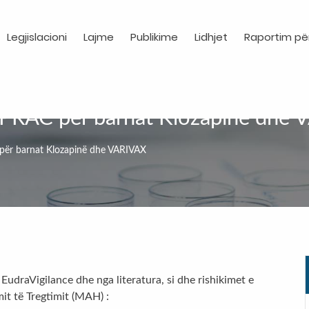
Legjislacioni
Lajme
Publikime
Lidhjet
Raportim pë
 PRAC për barnat Klozapinë dhe
për barnat Klozapinë dhe VARIVAX
udraVigilance dhe nga literatura, si dhe rishikimet e
it të Tregtimit (MAH) :