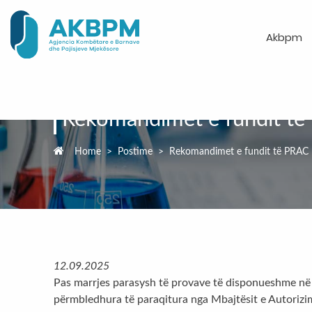
Akbpm
Rekomandimet e fundit të
Home
>
Postime
>
Rekomandimet e fundit të PRAC 
12.09.2025
Pas marrjes parasysh të provave të disponueshme në E
përmbledhura të paraqitura nga Mbajtësit e Autorizim