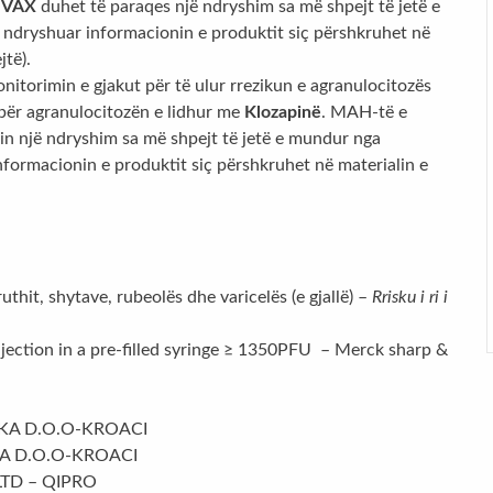
IVAX
duhet të paraqes një ndryshim sa më shpejt të jetë e
ndryshuar informacionin e produktit siç përshkruhet në
jtë).
imin e gjakut për të ulur rrezikun e agranulocitozës
 për agranulocitozën e lidhur me
Klozapinë
. MAH-të e
n një ndryshim sa më shpejt të jetë e mundur nga
formacionin e produktit siç përshkruhet në materialin e
ruthit, shytave, rubeolës dhe varicelës (e gjallë) –
Rrisku i ri i
ection in a pre-filled syringe ≥ 1350PFU – Merck sharp &
SKA D.O.O-KROACI
KA D.O.O-KROACI
TD – QIPRO