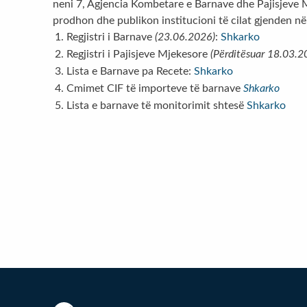
neni 7, Agjencia Kombetare e Barnave dhe Pajisjeve 
prodhon dhe publikon institucioni të cilat gjenden n
Regjistri i Barnave
(23.06.2026)
:
Shkarko
Regjistri i Pajisjeve Mjekesore
(Përditësuar 18.03.2
Lista e Barnave pa Recete:
Shkarko
Cmimet CIF të importeve të barnave
Shkarko
Lista e barnave të
monitorimi
t shtesë
Shkarko