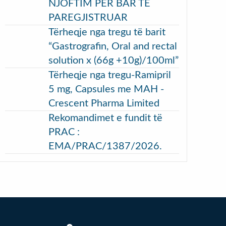
NJOFTIM PËR BAR TË
PAREGJISTRUAR
Tërheqje nga tregu të barit
“Gastrografin, Oral and rectal
solution x (66g +10g)/100ml”
Tërheqje nga tregu-Ramipril
5 mg, Capsules me MAH -
Crescent Pharma Limited
Rekomandimet e fundit të
PRAC :
EMA/PRAC/1387/2026.