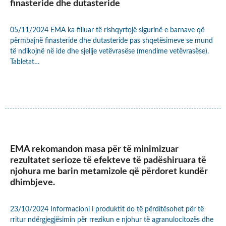
finasteride dhe dutasteride
05/11/2024 EMA ka filluar të rishqyrtojë sigurinë e barnave që
përmbajnë finasteride dhe dutasteride pas shqetësimeve se mund
të ndikojnë në ide dhe sjellje vetëvrasëse (mendime vetëvrasëse).
Tabletat…
EMA rekomandon masa për të minimizuar
rezultatet serioze të efekteve të padëshiruara të
njohura me barin metamizole që përdoret kundër
dhimbjeve.
23/10/2024 Informacioni i produktit do të përditësohet për të
rritur ndërgjegjësimin për rrezikun e njohur të agranulocitozës dhe