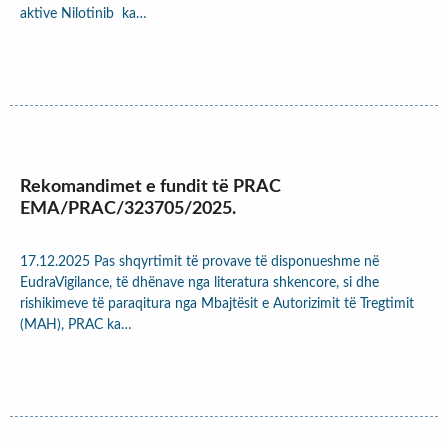
aktive Nilotinib ka…
Rekomandimet e fundit të PRAC
EMA/PRAC/323705/2025.
17.12.2025 Pas shqyrtimit të provave të disponueshme në
EudraVigilance, të dhënave nga literatura shkencore, si dhe
rishikimeve të paraqitura nga Mbajtësit e Autorizimit të Tregtimit
(MAH), PRAC ka…