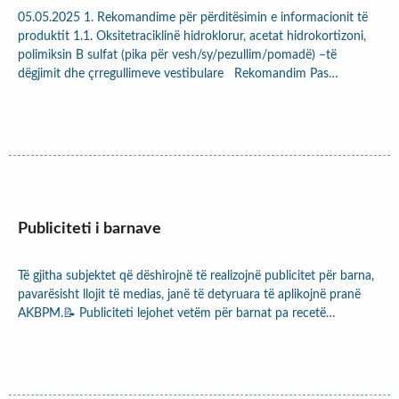
05.05.2025 1. Rekomandime për përditësimin e informacionit të
produktit 1.1. Oksitetraciklinë hidroklorur, acetat hidrokortizoni,
polimiksin B sulfat (pika për vesh/sy/pezullim/pomadë) –të
dëgjimit dhe çrregullimeve vestibulare Rekomandim Pas…
Publiciteti i barnave
Të gjitha subjektet që dëshirojnë të realizojnë publicitet për barna,
pavarësisht llojit të medias, janë të detyruara të aplikojnë pranë
AKBPM.📝 Publiciteti lejohet vetëm për barnat pa recetë…