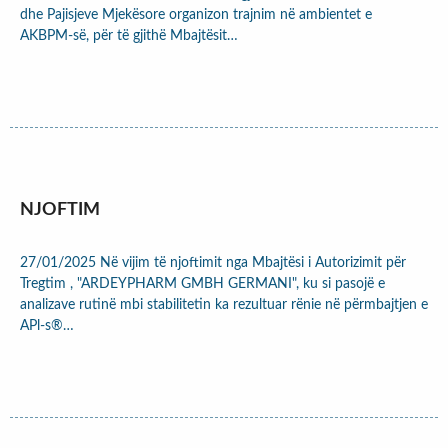
dhe Pajisjeve Mjekësore organizon trajnim në ambientet e
AKBPM-së, për të gjithë Mbajtësit…
NJOFTIM
27/01/2025 Në vijim të njoftimit nga Mbajtësi i Autorizimit për
Tregtim , "ARDEYPHARM GMBH GERMANI", ku si pasojë e
analizave rutinë mbi stabilitetin ka rezultuar rënie në përmbajtjen e
APl-s®…