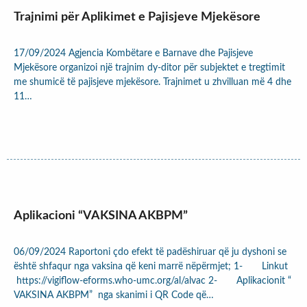
Trajnimi për Aplikimet e Pajisjeve Mjekësore
17/09/2024 Agjencia Kombëtare e Barnave dhe Pajisjeve
Mjekësore organizoi një trajnim dy-ditor për subjektet e tregtimit
me shumicë të pajisjeve mjekësore. Trajnimet u zhvilluan më 4 dhe
11…
Aplikacioni “VAKSINA AKBPM”
06/09/2024 Raportoni çdo efekt të padëshiruar që ju dyshoni se
është shfaqur nga vaksina që keni marrë nëpërmjet; 1- Linkut
https://vigiflow-eforms.who-umc.org/al/alvac 2- Aplikacionit “
VAKSINA AKBPM” nga skanimi i QR Code që…