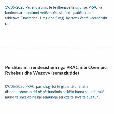
19/06/2025 Pas shqyrtimit të të dhënave të sigurisë, PRAC ka
konfirmuar mendimet vetëvrasëse si efekt i padëshiruar i
tabletave Finasteride (1 mg dhe 5 mg). Ky rrezik është veçanërisht
i…
Përditësim i rëndësishëm nga PRAC mbi Ozempic,
Rybelsus dhe Wegovy (semaglutide)
09/06/2025 PRAC, pasi shqyrtoi të gjitha të dhënat e
disponueshme, arriti në përfundimin se këto barna shumë rrallë
mund të shkaktojnë një sëmundje serioze të syve të quajtur…