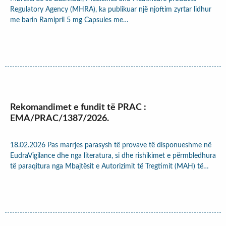
Regulatory Agency (MHRA), ka publikuar një njoftim zyrtar lidhur
me barin Ramipril 5 mg Capsules me…
Rekomandimet e fundit të PRAC :
EMA/PRAC/1387/2026.
18.02.2026 Pas marrjes parasysh të provave të disponueshme në
EudraVigilance dhe nga literatura, si dhe rishikimet e përmbledhura
të paraqitura nga Mbajtësit e Autorizimit të Tregtimit (MAH) të…