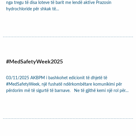
nga tregu të disa loteve të barit me lendë aktive Prazosin
hydrochloride për shkak të…
#MedSafetyWeek2025
03/11/2025 AKBPM i bashkohet edicionit të dhjetë të
#MedSafetyWeek, një fushatë ndërkombëtare komunikimi për
përdorim më të sigurtë të barnave. Ne të gjithë kemi një rol për…