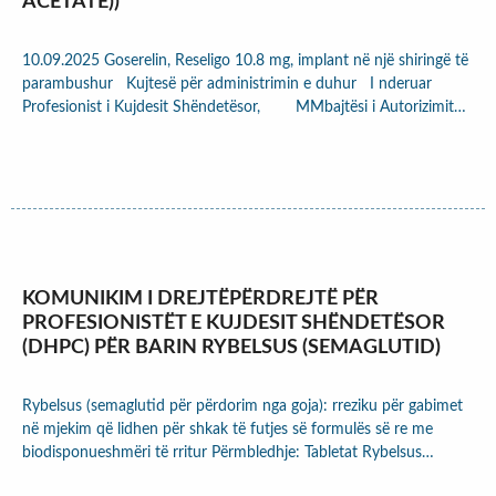
ACETATE))
10.09.2025 Goserelin, Reseligo 10.8 mg, implant në një shiringë të
parambushur Kujtesë për administrimin e duhur I nderuar
Profesionist i Kujdesit Shëndetësor, MMbajtësi i Autorizimit…
KOMUNIKIM I DREJTËPËRDREJTË PËR
PROFESIONISTËT E KUJDESIT SHËNDETËSOR
(DHPC) PËR BARIN RYBELSUS (SEMAGLUTID)
Rybelsus (semaglutid për përdorim nga goja): rreziku për gabimet
në mjekim që lidhen për shkak të futjes së formulës së re me
biodisponueshmëri të rritur Përmbledhje: Tabletat Rybelsus…