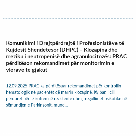
Komunikimi i Drejtpërdrejtë i Profesionistëve të
Kujdesit Shëndetësor (DHPC) – Klozapina dhe
rreziku i neutropenisë dhe agranulocitozës: PRAC
përditëson rekomandimet për monitorimin e
vlerave të gjakut
12.09.2025 PRAC ka përditësuar rekomandimet për kontrollin
hematologjik në pacientët që marrin klozapinë. Ky bar, i cili
përdoret për skizofreninë rezistente dhe çrregullimet psikotike në
sëmundjen e Parkinsonit, mund…