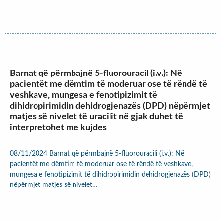
Barnat që përmbajnë 5-fluorouracil (i.v.): Në
pacientët me dëmtim të moderuar ose të rëndë të
veshkave, mungesa e fenotipizimit të
dihidropirimidin dehidrogjenazës (DPD) nëpërmjet
matjes së nivelet të uracilit në gjak duhet të
interpretohet me kujdes
08/11/2024 Barnat që përmbajnë 5-fluorouracili (i.v.): Në
pacientët me dëmtim të moderuar ose të rëndë të veshkave,
mungesa e fenotipizimit të dihidropirimidin dehidrogjenazës (DPD)
nëpërmjet matjes së nivelet…