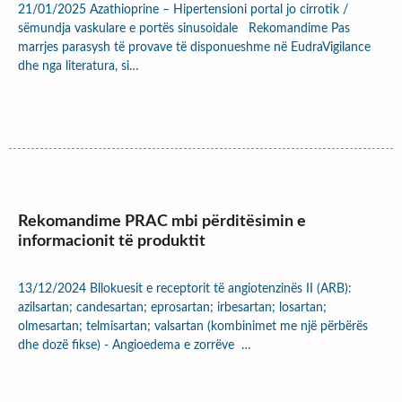
21/01/2025 Azathioprine – Hipertensioni portal jo cirrotik /
sëmundja vaskulare e portës sinusoidale Rekomandime Pas
marrjes parasysh të provave të disponueshme në EudraVigilance
dhe nga literatura, si…
Rekomandime PRAC mbi përditësimin e
informacionit të produktit
13/12/2024 Bllokuesit e receptorit të angiotenzinës II (ARB):
azilsartan; candesartan; eprosartan; irbesartan; losartan;
olmesartan; telmisartan; valsartan (kombinimet me një përbërës
dhe dozë fikse) - Angioedema e zorrëve …