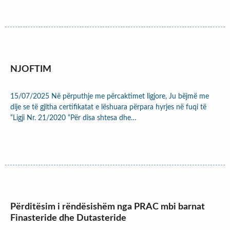
NJOFTIM
15/07/2025 Në përputhje me përcaktimet ligjore, Ju bëjmë me
dije se të gjitha certifikatat e lëshuara përpara hyrjes në fuqi të
“Ligji Nr. 21/2020 “Për disa shtesa dhe…
Përditësim i rëndësishëm nga PRAC mbi barnat
Finasteride dhe Dutasteride