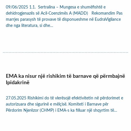
09/06/2025 1.1. Sertralina – Mungesa e shumëfishtë e
dehidrogjenazës së Acil-Coenzimës A (MADD) Rekomandim Pas
marrjes parasysh të provave të disponueshme në EudraVigilance
dhe nga literatura, si dhe…
EMA ka nisur një rishikim të barnave që përmbajnë
Ipidakrinë
27.05.2025 Rishikimi do të vlerësojë efektivitetin në përdorimet e
autorizuara dhe sigurinë e mëlçisë. Komiteti i Barnave për
Përdorim Njerëzor (CHMP) i EMA-s ka filluar një shqyrtim të…