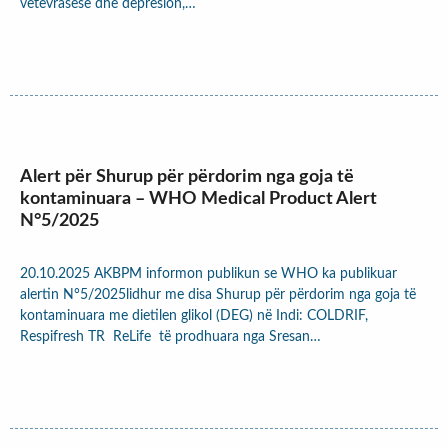
vetëvrasëse dhe depresion,…
Alert për Shurup për përdorim nga goja të
kontaminuara – WHO Medical Product Alert
N°5/2025
20.10.2025 AKBPM informon publikun se WHO ka publikuar
alertin N°5/2025lidhur me disa Shurup për përdorim nga goja të
kontaminuara me dietilen glikol (DEG) në Indi: COLDRIF,
Respifresh TR ReLife të prodhuara nga Sresan…