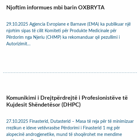
Njoftim informues mbi barin OXBRYTA
29.10.2025 Agjencia Evropiane e Barnave (EMA) ka publikuar një
njoftim sipas të cilit Komiteti për Produkte Medicinale për
Përdorim nga Njeriu (CHMP) ka rekomanduar që pezullimi i
Autorizimit…
Komunikimi i Drejtpërdrejtë i Profesionistëve të
Kujdesit Shëndetësor (DHPC)
27.10.2025 Finasterid, Dutasterid – Masa të reja për të minimizuar
rrezikun e ideve vetëvrasëse Përdorimi i Finasterid 1 mg për
alopecinë androgjenetike, mund të shoqërohet me mendime