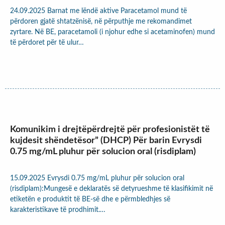
24.09.2025 Barnat me lëndë aktive Paracetamol mund të
përdoren gjatë shtatzënisë, në përputhje me rekomandimet
zyrtare. Në BE, paracetamoli (i njohur edhe si acetaminofen) mund
të përdoret për të ulur…
Komunikim i drejtëpërdrejtë për profesionistët të
kujdesit shëndetësor” (DHCP) Për barin Evrysdi
0.75 mg/mL pluhur për solucion oral (risdiplam)
15.09.2025 Evrysdi 0.75 mg/mL pluhur për solucion oral
(risdiplam):Mungesë e deklaratës së detyrueshme të klasifikimit në
etiketën e produktit të BE-së dhe e përmbledhjes së
karakteristikave të prodhimit.…