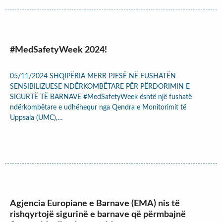
#MedSafetyWeek 2024!
05/11/2024 SHQIPËRIA MERR PJESË NË FUSHATËN
SENSIBILIZUESE NDËRKOMBËTARE PËR PËRDORIMIN E
SIGURTË TË BARNAVE #MedSafetyWeek është një fushatë
ndërkombëtare e udhëhequr nga Qendra e Monitorimit të
Uppsala (UMC),…
Agjencia Europiane e Barnave (EMA) nis të
rishqyrtojë sigurinë e barnave që përmbajnë