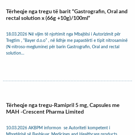
Tërheqje nga tregu të barit “Gastrografin, Oral and
rectal solution x (66g +10g)/100ml”
18.03.2026 Në vijim të njoftimit nga Mbajtësi i Autorizimit për
Tregtim , “Bayer d.o.o” , në lidhje me papastërti e tipit nitrosaminë
(N-nitroso-meglumine) për barin Gastrografin, Oral and rectal
solution…
Tërheqje nga tregu-Ramipril 5 mg, Capsules me
MAH -Crescent Pharma Limited
10.03.2026 AKBPM informon se Autoriteti kompetent i
Mbretërisë së Bashkuar, Medicines and Healthcare products