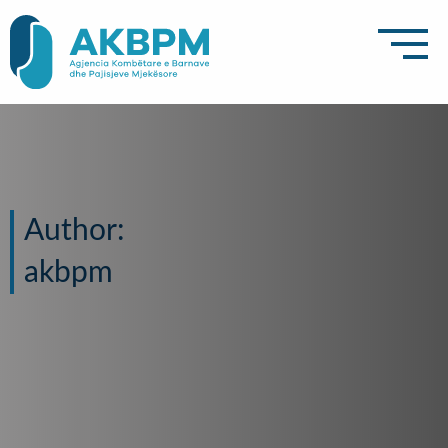
Author:
akbpm