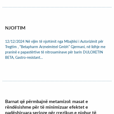
NJOFTIM
12/12/2024 Në vijim të njoftimit nga Mbajtësi i Autorizimit për
Tregtim , “Betapharm Arzneimittel Gmbh” Gjermani, në lidhje me
praninë e papastërtive të nitrosaminave për barin DULOXETIN
BETA, Gastro-resistant…
Barnat që përmbajnë metamizol: masat e
rëndësishme për të minimizuar efektet e
padëshiruara serioze për rrezikun e njohur të