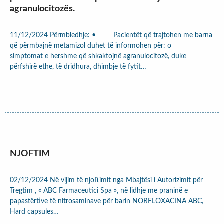
agranulocitozës.
11/12/2024 Përmbledhje: • Pacientët që trajtohen me barna
që përmbajnë metamizol duhet të informohen për: o
simptomat e hershme që shkaktojnë agranulocitozë, duke
përfshirë ethe, të dridhura, dhimbje të fytit…
NJOFTIM
02/12/2024 Në vijim të njoftimit nga Mbajtësi i Autorizimit për
Tregtim , « ABC Farmaceutici Spa », në lidhje me praninë e
papastërtive të nitrosaminave për barin NORFLOXACINA ABC,
Hard capsules…