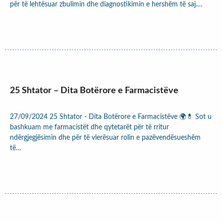
për të lehtësuar zbulimin dhe diagnostikimin e hershëm të saj.…
25 Shtator – Dita Botërore e Farmacistëve
27/09/2024 25 Shtator - Dita Botërore e Farmacistëve 🌍💊 Sot u
bashkuam me farmacistët dhe qytetarët për të rritur
ndërgjegjësimin dhe për të vlerësuar rolin e pazëvendësueshëm
të…