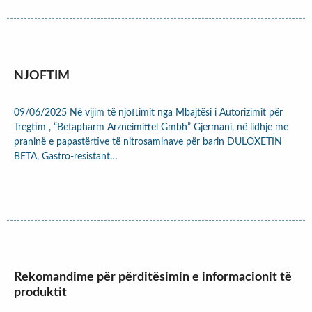
NJOFTIM
09/06/2025 Në vijim të njoftimit nga Mbajtësi i Autorizimit për
Tregtim , “Betapharm Arzneimittel Gmbh” Gjermani, në lidhje me
praninë e papastërtive të nitrosaminave për barin DULOXETIN
BETA, Gastro-resistant…
Rekomandime për përditësimin e informacionit të
produktit