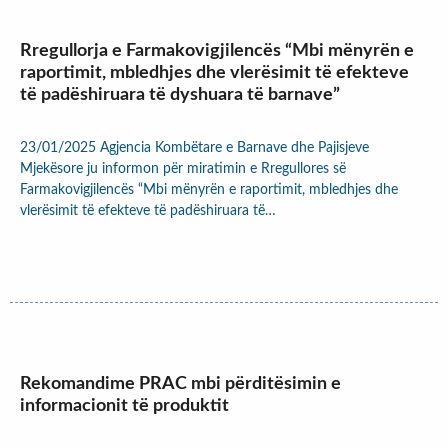
Rregullorja e Farmakovigjilencës “Mbi mënyrën e
raportimit, mbledhjes dhe vlerësimit të efekteve
të padëshiruara të dyshuara të barnave”
23/01/2025 Agjencia Kombëtare e Barnave dhe Pajisjeve
Mjekësore ju informon për miratimin e Rregullores së
Farmakovigjilencës “Mbi mënyrën e raportimit, mbledhjes dhe
vlerësimit të efekteve të padëshiruara të…
Rekomandime PRAC mbi përditësimin e
informacionit të produktit