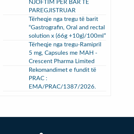
NJOFTIM PËR BAR TË
PAREGJISTRUAR
Tërheqje nga tregu të barit
“Gastrografin, Oral and rectal
solution x (66g +10g)/100ml”
Tërheqje nga tregu-Ramipril
5 mg, Capsules me MAH -
Crescent Pharma Limited
Rekomandimet e fundit të
PRAC :
EMA/PRAC/1387/2026.