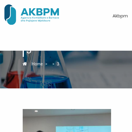
Akbpm
3
Home
>
>
3