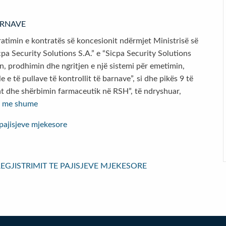
BARNAVE
iratimin e kontratës së koncesionit ndërmjet Ministrisë së
pa Security Solutions S.A.” e “Sicpa Security Solutions
min, prodhimin dhe ngritjen e një sistemi për emetimin,
 e të pullave të kontrollit të barnave”, si dhe pikës 9 të
nat dhe shërbimin farmaceutik në RSH”, të ndryshuar,
o me shume
 pajisjeve mjekesore
GJISTRIMIT TE PAJISJEVE MJEKESORE