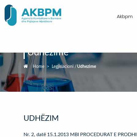
Akbpm
Udhezime
Home
>
Legjislacioni
/
Udhezime
UDHËZIM
Nr. 2, datë 15.1.2013 MBI PROCEDURAT E PROD