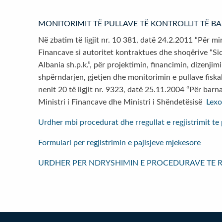
MONITORIMIT TË PULLAVE TË KONTROLLIT TË 
Në zbatim të ligjit nr. 10 381, datë 24.2.2011 “Për m
Financave si autoritet kontraktues dhe shoqërive “Sic
Albania sh.p.k.”, për projektimin, financimin, dizenji
shpërndarjen, gjetjen dhe monitorimin e pullave fiskale
nenit 20 të ligjit nr. 9323, datë 25.11.2004 “Për bar
Ministri i Financave dhe Ministri i Shëndetësisë
Lex
Urdher mbi procedurat dhe rregullat e regjistrimit te
Formulari per regjistrimin e pajisjeve mjekesore
URDHER PER NDRYSHIMIN E PROCEDURAVE TE RE