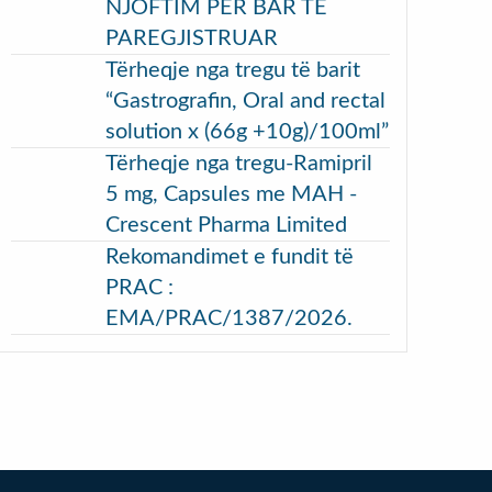
NJOFTIM PËR BAR TË
PAREGJISTRUAR
Tërheqje nga tregu të barit
“Gastrografin, Oral and rectal
solution x (66g +10g)/100ml”
Tërheqje nga tregu-Ramipril
5 mg, Capsules me MAH -
Crescent Pharma Limited
Rekomandimet e fundit të
PRAC :
EMA/PRAC/1387/2026.