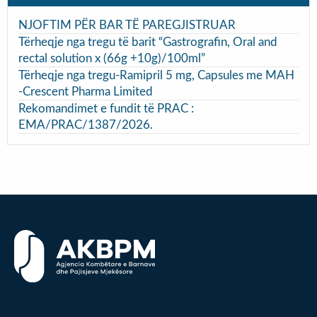
NJOFTIM PËR BAR TË PAREGJISTRUAR
Tërheqje nga tregu të barit “Gastrografin, Oral and
rectal solution x (66g +10g)/100ml”
Tërheqje nga tregu-Ramipril 5 mg, Capsules me MAH
-Crescent Pharma Limited
Rekomandimet e fundit të PRAC :
EMA/PRAC/1387/2026.