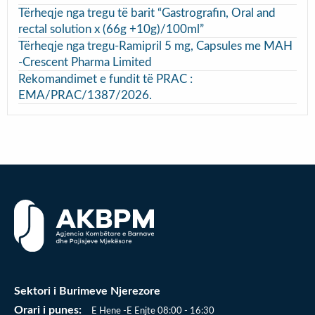
Tërheqje nga tregu të barit “Gastrografin, Oral and
rectal solution x (66g +10g)/100ml”
Tërheqje nga tregu-Ramipril 5 mg, Capsules me MAH
-Crescent Pharma Limited
Rekomandimet e fundit të PRAC :
EMA/PRAC/1387/2026.
Sektori i Burimeve Njerezore
Orari i punes:
E Hene -E Enjte 08:00 - 16:30