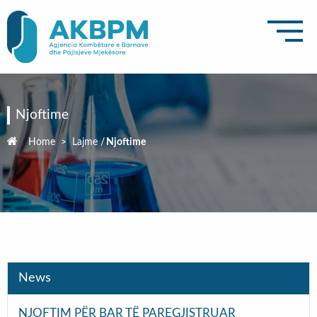
Njoftime
Home
>
Lajme
/
Njoftime
News
NJOFTIM PËR BAR TË PAREGJISTRUAR