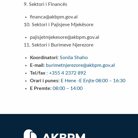
9. Sektori i Financës
financa@akbpm.gov.al
10. Sektori i Pajisjeve Mjekësore
pajisjetmjekesore@akbpm.gov.al
11. Sektori i Burimeve Njerezore
Koordinatori:
Sonila Shaho
E-mail:
burimetnjerezore@akbpm.gov.al
Tel/fax
: +355 4 2372 892
Orari i punes:
E Hene -E Enjte 08:00 – 16:30
E Premte:
08:00 – 14:00