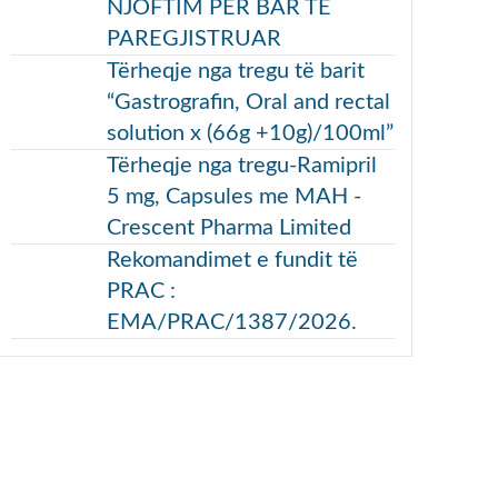
NJOFTIM PËR BAR TË
PAREGJISTRUAR
Tërheqje nga tregu të barit
“Gastrografin, Oral and rectal
solution x (66g +10g)/100ml”
Tërheqje nga tregu-Ramipril
5 mg, Capsules me MAH -
Crescent Pharma Limited
Rekomandimet e fundit të
PRAC :
EMA/PRAC/1387/2026.