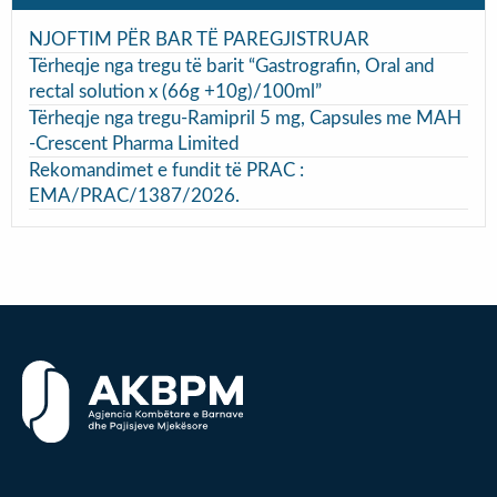
NJOFTIM PËR BAR TË PAREGJISTRUAR
Tërheqje nga tregu të barit “Gastrografin, Oral and
rectal solution x (66g +10g)/100ml”
Tërheqje nga tregu-Ramipril 5 mg, Capsules me MAH
-Crescent Pharma Limited
Rekomandimet e fundit të PRAC :
EMA/PRAC/1387/2026.