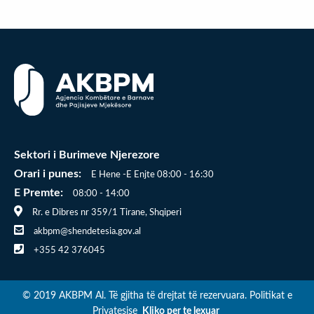
Sektori i Burimeve Njerezore
Orari i punes:
E Hene -E Enjte 08:00 - 16:30
E Premte:
08:00 - 14:00
Rr. e Dibres nr 359/1 Tirane, Shqiperi
akbpm@shendetesia.gov.al
+355 42 376045
© 2019 AKBPM Al. Të gjitha të drejtat të rezervuara. Politikat e
Privatesise
Kliko per te lexuar