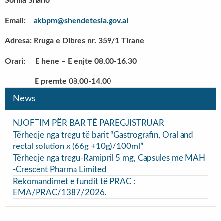
Sonila Shaho
Email:
akbpm@shendetesia.gov.al
Adresa: Rruga e Dibres nr. 359/1 Tirane
Orari: E hene – E enjte 08.00-16.30
E premte 08.00-14.00
News
NJOFTIM PËR BAR TË PAREGJISTRUAR
Tërheqje nga tregu të barit “Gastrografin, Oral and
rectal solution x (66g +10g)/100ml”
Tërheqje nga tregu-Ramipril 5 mg, Capsules me MAH
-Crescent Pharma Limited
Rekomandimet e fundit të PRAC :
EMA/PRAC/1387/2026.